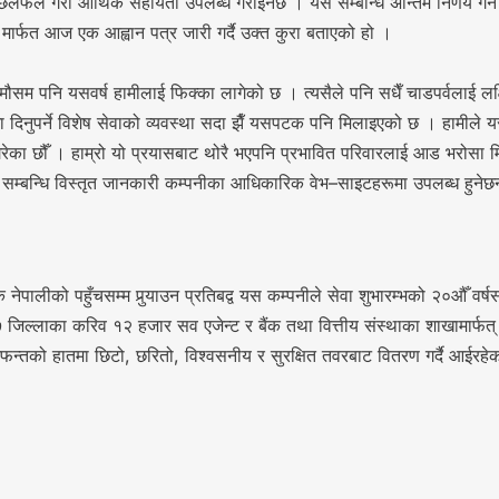
 छलफल गरी आर्थिक सहायता उपलब्ध गराइनेछ । यस सम्बन्धि अन्तिम निर्णय गर्
ार्फत आज एक आह्वान पत्र जारी गर्दै उक्त कुरा बताएको हो ।
ौसम पनि यसवर्ष हामीलाई फिक्का लागेको छ । त्यसैले पनि सधैँ चाडपर्वलाई लक्षि
िनुपर्ने विशेष सेवाको व्यवस्था सदा झैँ यसपटक पनि मिलाइएको छ । हामीले यस वर
रेका छौँ । हाम्रो यो प्रयासबाट थोरै भएपनि प्रभावित परिवारलाई आड भरोसा मिल
सम्बन्धि विस्तृत जानकारी कम्पनीका आधिकारिक वेभ–साइटहरूमा उपलब्ध हुनेछ
ेक नेपालीको पहुँचसम्म पुर्‍याउन प्रतिबद्व यस कम्पनीले सेवा शुभारम्भको २०औँ वर्
िल्लाका करिव १२ हजार सव एजेन्ट र बैंक तथा वित्तीय संस्थाका शाखामार्फत् व
न्तको हातमा छिटो, छरितो, विश्वसनीय र सुरक्षित तवरबाट वितरण गर्दै आईरहे