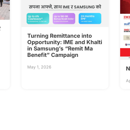
र
Turning Remittance into
Opportunity: IME and Khalti
in Samsung’s “Remit Ma
Benefit” Campaign
May 1, 2026
N
Ap