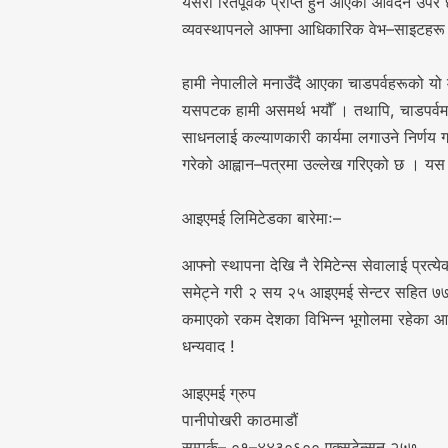
यसरी रितपूर्वक प्राप्त हुन आएका आवेदन उपर
व्यवस्थापनले आफ्ना आधिकारिक वेभ–साइटहरू म
हामी नेपालीले मनाउँदै आएका चाडपर्वहरूको यो म
यसपटक हामी असमर्थ भयौँ । तथापि, चाडपर्वमा द
साधनलाई कल्याणकारी कार्यमा लगाउने निर्णय ग
गरेको आह्वान–पत्रमा उल्लेख गरिएको छ । यस 
आइएमई लिमिटेडका बारेमाः–
आफ्नो स्थापना देखि नै रेमिटेन्स सेवालाई प्रत्य
समेट्ने गरी २ सय २५ आइएमई सेन्टर सहित ७७ ज
कमाएको रकम देशका विभिन्न भूगोलमा रहेका आफ
धन्यवाद !
आइएमई ग्रुप
पानीपोखरी काठमाडौं
सम्पर्क– ०१–४४३०६०० एक्सटेन्सन २५७