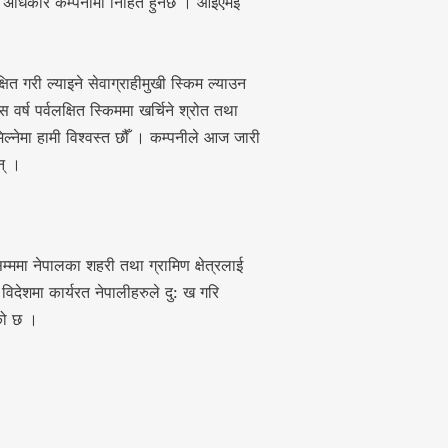
ने अधिकार कम्पनीमा निहित हुनेछ । आइएमई
त गरी ल्याइने सेवाग्राहीमुखी स्किम ल्याउन
्ष पर्वलक्षित स्किममा खर्चिने श्रोत तथा
्नेमा हामी विश्वस्त छौँ । कम्पनीले आज जारी
न् ।
षसम्ममा नेपालका शहरी तथा ग्रामिण क्षेत्रलाई
िदेशमा कार्यरत नेपालीहरुले दु: ख गरि
को छ ।