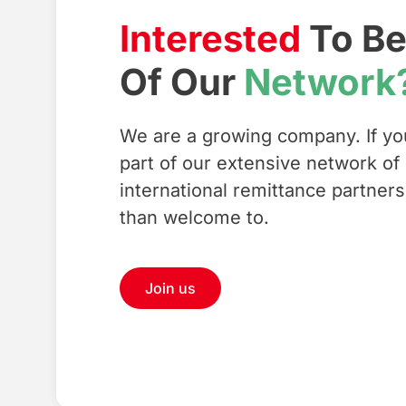
Interested
To Be
Of Our
Network
We are a growing company. If yo
part of our extensive network of
international remittance partner
Head Office
than welcome to.
IME Complex, Panipokhari
Kathmandu, Nepal
P.O Box: 19797
Join us
Phone: 01-5970107
Email: info@imeremit.com.np
Toll Free:16600-151515 (NTC Cust