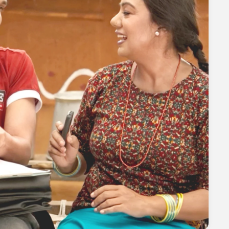
Grievance
IME Group
About IME Remit
by
Board of Directors
Chief Executive Officer
General Manager
Journey